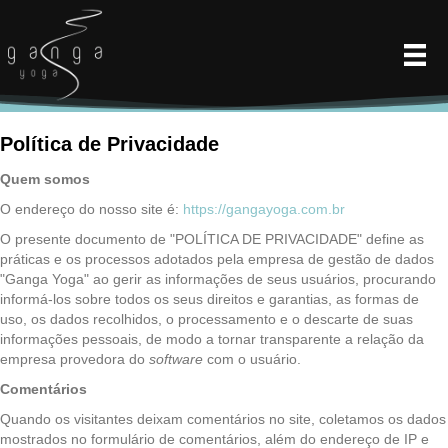
Política de Privacidade
Quem somos
O endereço do nosso site é:
https://gangayoga.com.br
O presente documento de "POLÍTICA DE PRIVACIDADE" define as
práticas e os processos adotados pela empresa de gestão de dados
"Ganga Yoga" ao gerir as informações de seus usuários, procurando
informá-los sobre todos os seus direitos e garantias, as formas de
uso, os dados recolhidos, o processamento e o descarte de suas
informações pessoais, de modo a tornar transparente a relação da
empresa provedora do
software
com o usuário.
Comentários
Quando os visitantes deixam comentários no site, coletamos os dados
mostrados no formulário de comentários, além do endereço de IP e